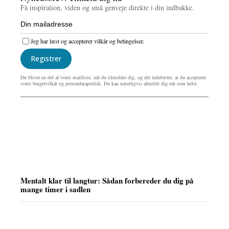
Få inspiration, viden og små genveje direkte i din indbakke.
Jeg har læst og accepterer vilkår og betingelser.
Registrer
Du bliver en del af vores mailliste, når du tilmelder dig, og det indebærer, at du accepterer
vores brugervilkår og persondatapolitik. Du kan naturligvis afmelde dig når som helst.
Mentalt klar til langtur: Sådan forbereder du dig på
mange timer i sadlen