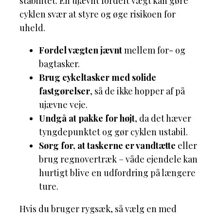
stabilitet. En ujævnt fordelt vægt kan gøre
cyklen svær at styre og øge risikoen for
uheld.
Fordel vægten jævnt
mellem for- og
bagtasker.
Brug cykeltasker med solide
fastgørelser
, så de ikke hopper af på
ujævne veje.
Undgå at pakke for højt
, da det hæver
tyngdepunktet og gør cyklen ustabil.
Sørg for, at taskerne er vandtætte
eller
brug regnovertræk – våde ejendele kan
hurtigt blive en udfordring på længere
ture.
Hvis du bruger rygsæk, så vælg en med