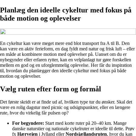
Planlæg den ideelle cykeltur med fokus på
både motion og oplevelser
En cykeltur kan være meget mere end blot transport fra A til B. Den
kan være en aktiv ferieform, en dag fyldt med natur og frisk luft – eller
en måde at kombinere motion med oplevelser på. Uanset om du er
nybegynder eller erfaren rytter, kan en velplanlagt tur gøre forskellen
mellem en god og en uforglemmelig oplevelse. Her får du inspiration
til, hvordan du planlægger den ideelle cykeltur med fokus på både
motion og oplevelser.
Vælg ruten efter form og formål
Det første skridt er at finde ud af, hvilken type tur du ønsker. Skal det
være en rolig dagstur med picnic og udsigtspunkter, eller en længere
rute, hvor du virkelig får pulsen op?
For begyndere:
Start med korte ruter på 20–40 km. Mange
danske naturstier og nationale cykelruter er ideelle til dette. Prøv
fx
Hærvejen
i Jylland eller
Nordsjællandsruten
, hvor du kan