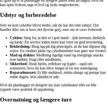
Et godt tip er at planlægge en længere pause midt på dagen, hvor du
kan spise frokost, tage et hvil og nyde omgivelserne.
Udstyr og forberedelse
Selv en kort cykeltur bliver bedre, når du har det rette udstyr. Det
handler ikke om at have det dyreste grej, men om at være forberedt.
Cyklen:
Sørg for, at den er i god stand – tjek bremser, dæktryk
og kæde. En service inden turen kan være en god investering.
Beklædning:
Brug lag-på-lag-princippet, så du kan tilpasse dig
vejret. En vindtæt jakke og cykelhandsker kan gøre stor forskel.
Mad og drikke:
Medbring rigeligt vand og energirige snacks
som nødder, frugt eller müslibarer.
Sikkerhed:
Husk hjelm, reflekser og lygter – også om
sommeren, hvor du kan blive fanget af en sen solnedgang.
Reparationssæt:
Et lille multitool, ekstra slange og pumpe kan
redde dagen, hvis uheldet er ude.
Hvis du planlægger en længere tur, kan cykeltasker eller en lille
rygsæk være praktisk til oppakning.
Overnatning og længere ture