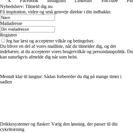
X
Facebook
Instagram
LinkedIn
YouTube
Pin
Nyhedsbrev: Tilmeld dig nu
Få inspiration, viden og små genveje direkte i din indbakke.
Mailadresse
Registrer
Jeg har læst og accepterer vilkår og betingelser.
Du bliver en del af vores mailliste, når du tilmelder dig, og det
indebærer, at du accepterer vores brugervilkår og persondatapolitik. Du
kan naturligvis afmelde dig når som helst.
Mentalt klar til langtur: Sådan forbereder du dig på mange timer i
sadlen
Drikkesystemer og flasker: Vælg den løsning, der passer til din
cykeltræning