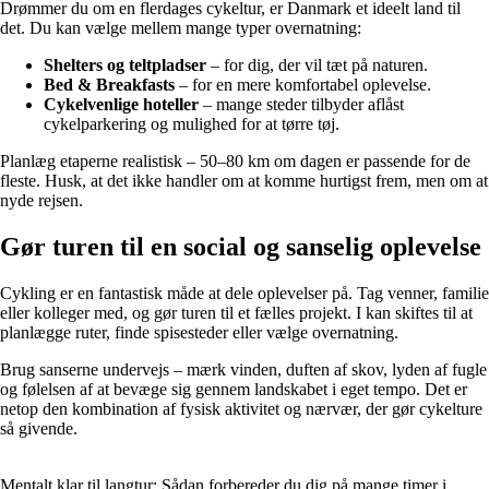
Drømmer du om en flerdages cykeltur, er Danmark et ideelt land til
det. Du kan vælge mellem mange typer overnatning:
Shelters og teltpladser
– for dig, der vil tæt på naturen.
Bed & Breakfasts
– for en mere komfortabel oplevelse.
Cykelvenlige hoteller
– mange steder tilbyder aflåst
cykelparkering og mulighed for at tørre tøj.
Planlæg etaperne realistisk – 50–80 km om dagen er passende for de
fleste. Husk, at det ikke handler om at komme hurtigst frem, men om at
nyde rejsen.
Gør turen til en social og sanselig oplevelse
Cykling er en fantastisk måde at dele oplevelser på. Tag venner, familie
eller kolleger med, og gør turen til et fælles projekt. I kan skiftes til at
planlægge ruter, finde spisesteder eller vælge overnatning.
Brug sanserne undervejs – mærk vinden, duften af skov, lyden af fugle
og følelsen af at bevæge sig gennem landskabet i eget tempo. Det er
netop den kombination af fysisk aktivitet og nærvær, der gør cykelture
så givende.
Mentalt klar til langtur: Sådan forbereder du dig på mange timer i