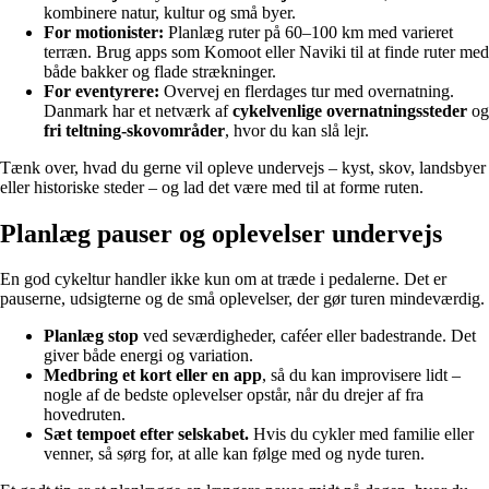
kombinere natur, kultur og små byer.
For motionister:
Planlæg ruter på 60–100 km med varieret
terræn. Brug apps som Komoot eller Naviki til at finde ruter med
både bakker og flade strækninger.
For eventyrere:
Overvej en flerdages tur med overnatning.
Danmark har et netværk af
cykelvenlige overnatningssteder
og
fri teltning-skovområder
, hvor du kan slå lejr.
Tænk over, hvad du gerne vil opleve undervejs – kyst, skov, landsbyer
eller historiske steder – og lad det være med til at forme ruten.
Planlæg pauser og oplevelser undervejs
En god cykeltur handler ikke kun om at træde i pedalerne. Det er
pauserne, udsigterne og de små oplevelser, der gør turen mindeværdig.
Planlæg stop
ved seværdigheder, caféer eller badestrande. Det
giver både energi og variation.
Medbring et kort eller en app
, så du kan improvisere lidt –
nogle af de bedste oplevelser opstår, når du drejer af fra
hovedruten.
Sæt tempoet efter selskabet.
Hvis du cykler med familie eller
venner, så sørg for, at alle kan følge med og nyde turen.